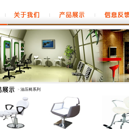
油压椅系列
>